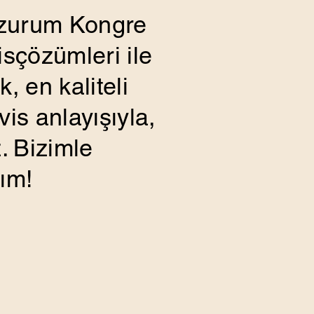
rzurum Kongre
isçözümleri ile
, en kaliteli
is anlayışıyla,
. Bizimle
ım!