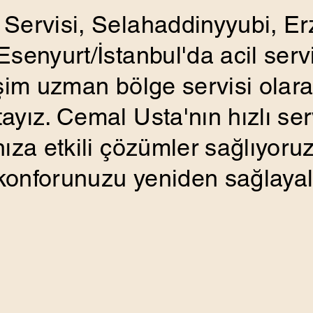
Servisi, Selahaddinyyubi, E
senyurt/İstanbul'da acil serv
şim uzman bölge servisi olarak
yız. Cemal Usta'nın hızlı serv
ıza etkili çözümler sağlıyoruz
, konforunuzu yeniden sağlayal