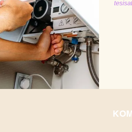
tesisa
KOM