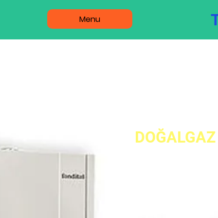
Menu
Kombi 
DOĞALGAZ 
ACİL T