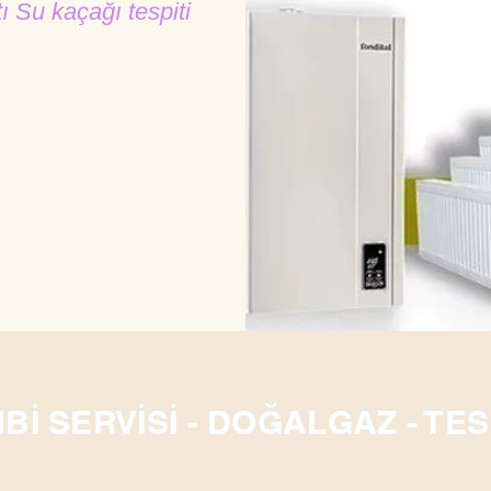
tı Su kaçağı tespiti
Bİ SERVİSİ - DOĞALGAZ - TES