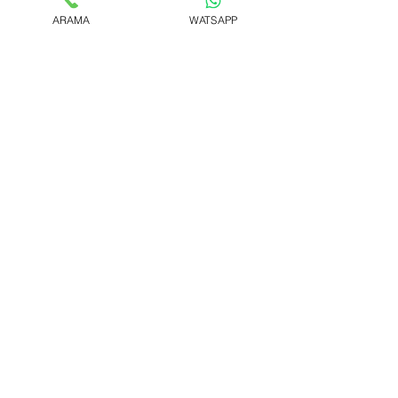
ARAMA
WATSAPP
www.gelisimteknik.com