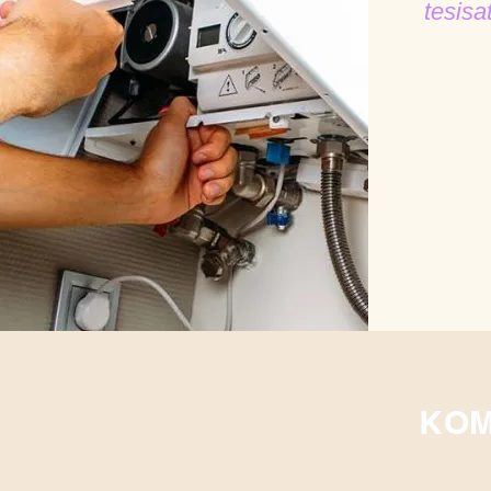
tesisa
KOM