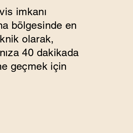
rvis imkanı
na bölgesinde en
knik olarak,
ınıza 40 dakikada
ime geçmek için