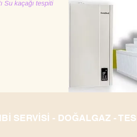
tı Su kaçağı tespiti
Bİ SERVİSİ - DOĞALGAZ - TES