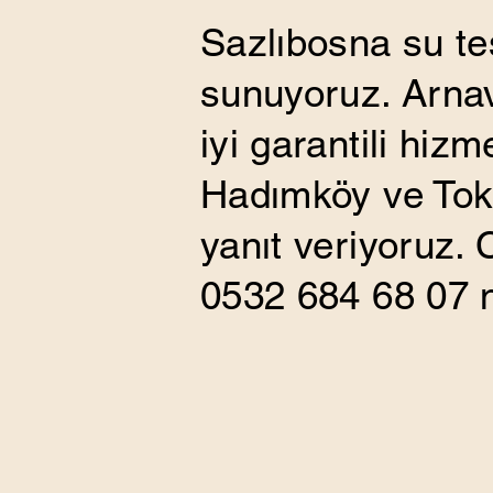
Sazlıbosna su tes
sunuyoruz. Arnav
iyi garantili hiz
Hadımköy ve Toki
yanıt veriyoruz.
0532 684 68 07 n