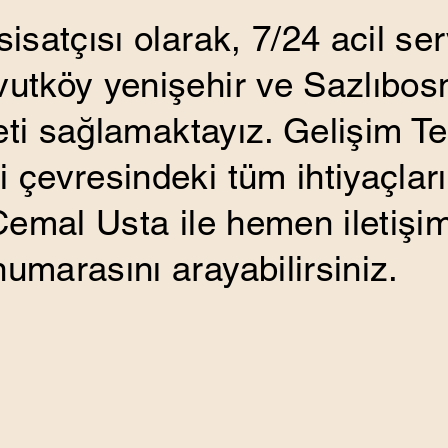
isatçısı olarak, 7/24 acil se
utköy yenişehir ve Sazlıbos
meti sağlamaktayız. Gelişim Te
 çevresindeki tüm ihtiyaçlar
 Cemal Usta ile hemen iletiş
umarasını arayabilirsiniz.