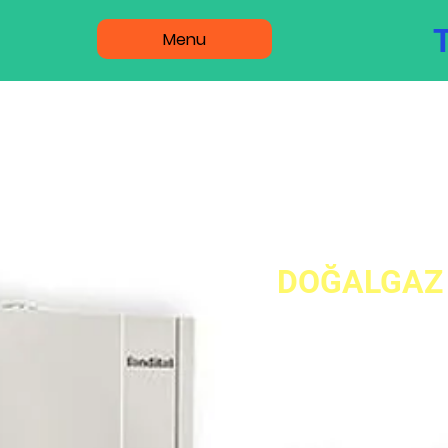
Menu
Kombi 
DOĞALGAZ 
ACİL T